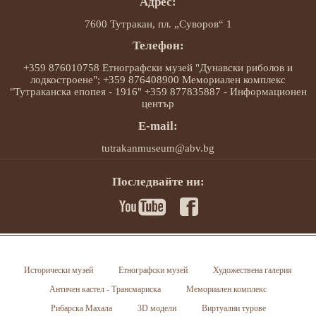
Адрес:
7600 Тутракан, пл. „Суворов“ 1
Телефон:
+359 876010758 Етнографски музей "Дунавски риболов и
лодкостроене"; +359 876408900 Мемориален комплекс
"Тутраканска епопея - 1916" +359 877835887 - Информационен
център
E-mail:
tutrakanmuseum@abv.bg
Последвайте ни:
Исторически музей
Етнографски музей
Художествена галерия
Античен кастел - Трансмариска
Мемориален комплекс
Рибарска Махала
3D модели
Виртуални турове