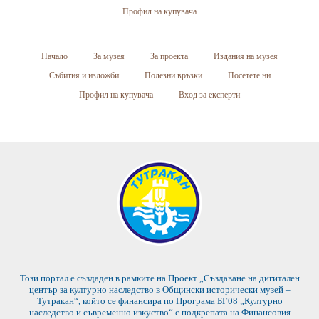
Профил на купувача
Начало
За музея
За проекта
Издания на музея
Събития и изложби
Полезни връзки
Посетете ни
Профил на купувача
Вход за експерти
Този портал е създаден в рамките на Проект „Създаване на дигитален
център за културно наследство в Общински исторически музей –
Тутракан“, който се финансира по Програма БГ08 „Културно
наследство и съвременно изкуство“ с подкрепата на Финансовия