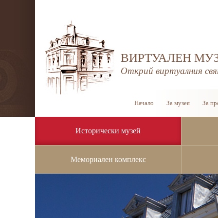
ВИРТУАЛЕН МУЗ
Открий виртуалния свя
Начало
За музея
За пр
Исторически музей
Мемориален комплекс
Профил на купувача