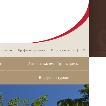
етете ни
Профил на купувача
Вход за експерти
|
EN
я
Античен кастел - Трансмариска
Виртуални турове