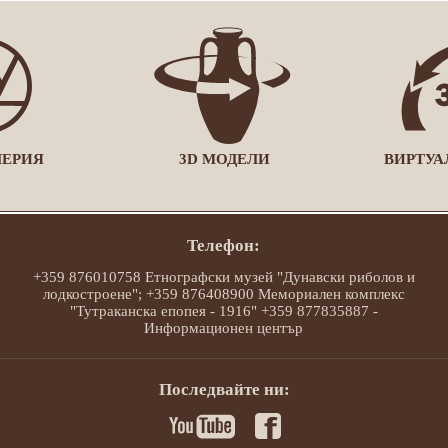
ЛЕРИЯ
3D МОДЕЛИ
ВИРТУА
Телефон:
+359 876010758 Етнографски музей "Дунавски риболов и
лодкостроене"; +359 876408900 Мемориален комплекс
"Тутраканска епопея - 1916" +359 877835887 -
Информационен център
Последвайте ни: