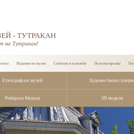
ЕЙ - ТУТРАКАН
т на Тутракан!
оекта
Издания на музея
Събития и изложби
Полезни връзки
Пос
Етнографски музей
Художествена галери
Рибарска Махала
3D модели