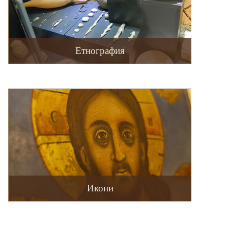
Етнография
Икони