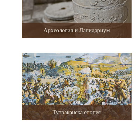
Археология и Лапидариум
Тутраканска епопея