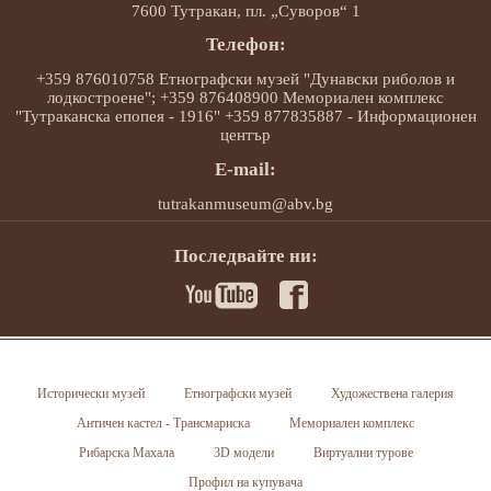
7600 Тутракан, пл. „Суворов“ 1
Телефон:
+359 876010758 Етнографски музей "Дунавски риболов и
лодкостроене"; +359 876408900 Мемориален комплекс
"Тутраканска епопея - 1916" +359 877835887 - Информационен
център
E-mail:
tutrakanmuseum@abv.bg
Последвайте ни:
Исторически музей
Етнографски музей
Художествена галерия
Античен кастел - Трансмариска
Мемориален комплекс
Рибарска Махала
3D модели
Виртуални турове
Профил на купувача