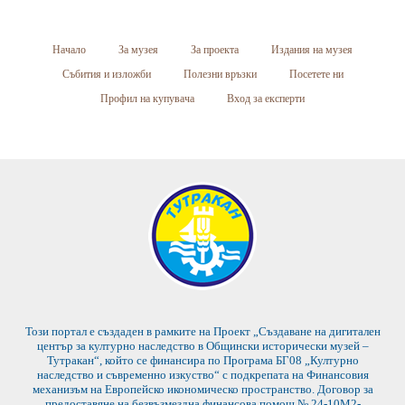
Начало
За музея
За проекта
Издания на музея
Събития и изложби
Полезни връзки
Посетете ни
Профил на купувача
Вход за експерти
Този портал е създаден в рамките на Проект „Създаване на дигитален
център за културно наследство в Общински исторически музей –
Тутракан“, който се финансира по Програма БГ08 „Културно
наследство и съвременно изкуство“ с подкрепата на Финансовия
механизъм на Европейско икономическо пространство. Договор за
предоставяне на безвъзмездна финансова помощ № 24-10М2-