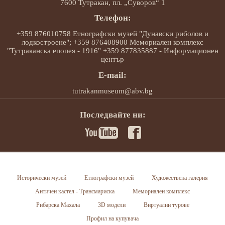
7600 Тутракан, пл. „Суворов“ 1
Телефон:
+359 876010758 Етнографски музей "Дунавски риболов и
лодкостроене"; +359 876408900 Мемориален комплекс
"Тутраканска епопея - 1916" +359 877835887 - Информационен
център
E-mail:
tutrakanmuseum@abv.bg
Последвайте ни:
Исторически музей
Етнографски музей
Художествена галерия
Античен кастел - Трансмариска
Мемориален комплекс
Рибарска Махала
3D модели
Виртуални турове
Профил на купувача