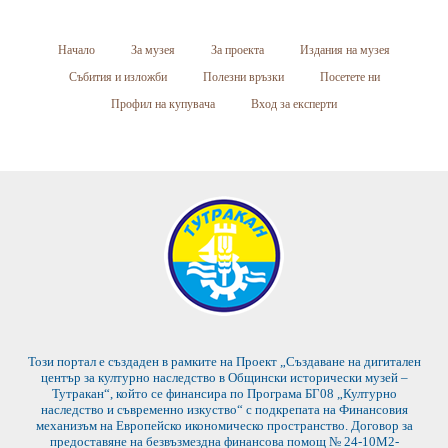
Начало
За музея
За проекта
Издания на музея
Събития и изложби
Полезни връзки
Посетете ни
Профил на купувача
Вход за експерти
Този портал е създаден в рамките на Проект „Създаване на дигитален
център за културно наследство в Общински исторически музей –
Тутракан“, който се финансира по Програма БГ08 „Културно
наследство и съвременно изкуство“ с подкрепата на Финансовия
механизъм на Европейско икономическо пространство. Договор за
предоставяне на безвъзмездна финансова помощ № 24-10М2-