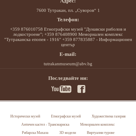
Адрес:
7600 Тутракан, пл. „Суворов“ 1
Телефон:
+359 876010758 Етнографски музей "Дунавски риболов и
лодкостроене"; +359 876408900 Мемориален комплекс
"Тутраканска епопея - 1916" +359 877835887 - Информационен
център
E-mail:
tutrakanmuseum@abv.bg
Последвайте ни:
Исторически музей
Етнографски музей
Художествена галерия
Античен кастел - Трансмариска
Мемориален комплекс
Рибарска Махала
3D модели
Виртуални турове