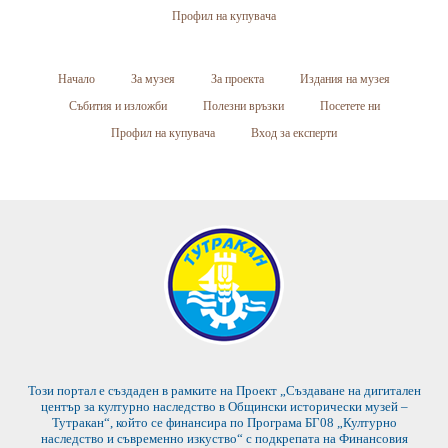
Профил на купувача
Начало
За музея
За проекта
Издания на музея
Събития и изложби
Полезни връзки
Посетете ни
Профил на купувача
Вход за експерти
Този портал е създаден в рамките на Проект „Създаване на дигитален
център за културно наследство в Общински исторически музей –
Тутракан“, който се финансира по Програма БГ08 „Културно
наследство и съвременно изкуство“ с подкрепата на Финансовия