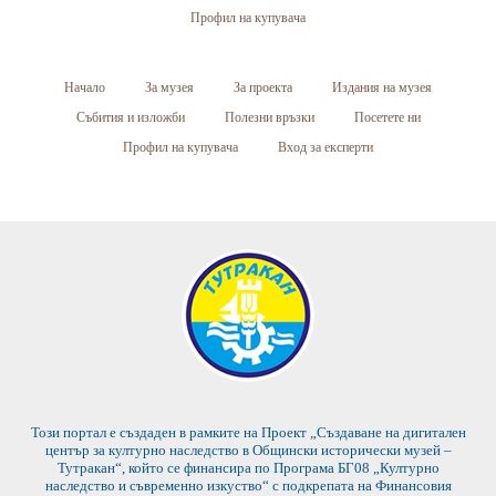
Профил на купувача
Начало
За музея
За проекта
Издания на музея
Събития и изложби
Полезни връзки
Посетете ни
Профил на купувача
Вход за експерти
Този портал е създаден в рамките на Проект „Създаване на дигитален
център за културно наследство в Общински исторически музей –
Тутракан“, който се финансира по Програма БГ08 „Културно
наследство и съвременно изкуство“ с подкрепата на Финансовия