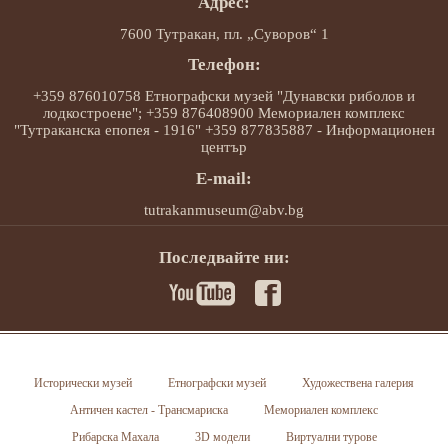
Адрес:
7600 Тутракан, пл. „Суворов“ 1
Телефон:
+359 876010758 Етнографски музей "Дунавски риболов и
лодкостроене"; +359 876408900 Мемориален комплекс
"Тутраканска епопея - 1916" +359 877835887 - Информационен
център
E-mail:
tutrakanmuseum@abv.bg
Последвайте ни:
Исторически музей
Етнографски музей
Художествена галерия
Античен кастел - Трансмариска
Мемориален комплекс
Рибарска Махала
3D модели
Виртуални турове