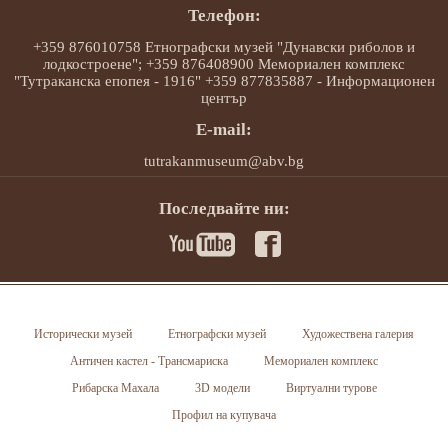
Телефон:
+359 876010758 Етнографски музей "Дунавски риболов и
лодкостроене"; +359 876408900 Мемориален комплекс
"Тутраканска епопея - 1916" +359 877835887 - Информационен
център
E-mail:
tutrakanmuseum@abv.bg
Последвайте ни:
Исторически музей
Етнографски музей
Художествена галерия
Античен кастел - Трансмариска
Мемориален комплекс
Рибарска Махала
3D модели
Виртуални турове
Профил на купувача