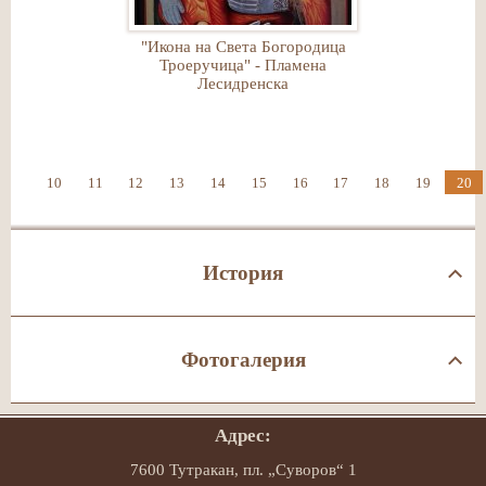
"Икона на Света Богородица
Троеручица" - Пламена
Лесидренска
10
11
12
13
14
15
16
17
18
19
20
История
Фотогалерия
Адрес:
7600 Тутракан, пл. „Суворов“ 1