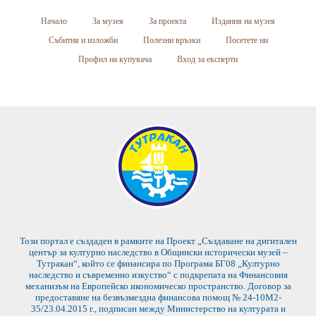
Начало
За музея
За проекта
Издания на музея
Събития и изложби
Полезни връзки
Посетете ни
Профил на купувача
Вход за експерти
Този портал е създаден в рамките на Проект „Създаване на дигитален
център за културно наследство в Общински исторически музей –
Тутракан“, който се финансира по Програма БГ08 „Културно
наследство и съвременно изкуство“ с подкрепата на Финансовия
механизъм на Европейско икономическо пространство. Договор за
предоставяне на безвъзмездна финансова помощ № 24-10М2-
35/23.04.2015 г., подписан между Министерство на културата и