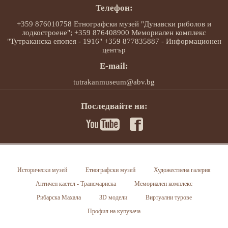
Телефон:
+359 876010758 Етнографски музей "Дунавски риболов и
лодкостроене"; +359 876408900 Мемориален комплекс
"Тутраканска епопея - 1916" +359 877835887 - Информационен
център
E-mail:
tutrakanmuseum@abv.bg
Последвайте ни:
Исторически музей
Етнографски музей
Художествена галерия
Античен кастел - Трансмариска
Мемориален комплекс
Рибарска Махала
3D модели
Виртуални турове
Профил на купувача