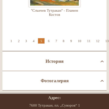
"Слънчев Тутракан" - Пламен
Костов
1
2
3
4
5
6
7
8
9
10
11
12
13
История
Фотогалерия
Адрес:
7600 Тутракан, пл. „Суворов“ 1