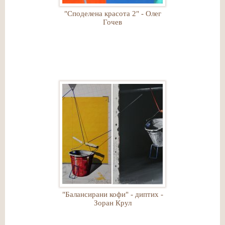
"Споделена красота 2" - Олег
Гочев
"Балансирани кофи" - диптих -
Зоран Крул