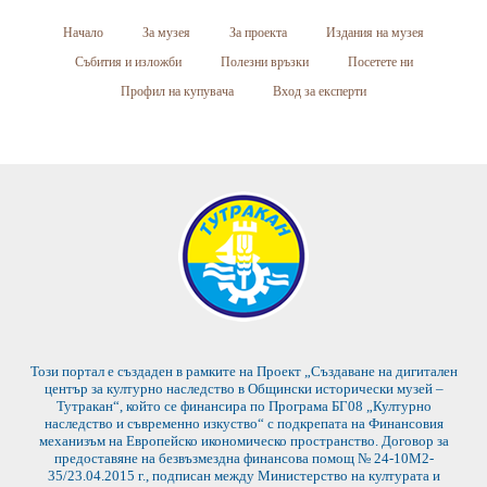
Начало
За музея
За проекта
Издания на музея
Събития и изложби
Полезни връзки
Посетете ни
Профил на купувача
Вход за експерти
Този портал е създаден в рамките на Проект „Създаване на дигитален
център за културно наследство в Общински исторически музей –
Тутракан“, който се финансира по Програма БГ08 „Културно
наследство и съвременно изкуство“ с подкрепата на Финансовия
механизъм на Европейско икономическо пространство. Договор за
предоставяне на безвъзмездна финансова помощ № 24-10М2-
35/23.04.2015 г., подписан между Министерство на културата и