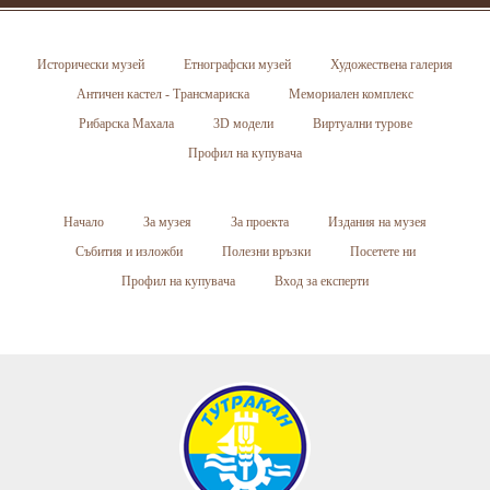
Исторически музей
Етнографски музей
Художествена галерия
Античен кастел - Трансмариска
Мемориален комплекс
Рибарска Махала
3D модели
Виртуални турове
Профил на купувача
Начало
За музея
За проекта
Издания на музея
Събития и изложби
Полезни връзки
Посетете ни
Профил на купувача
Вход за експерти