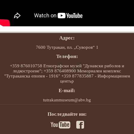
Адрес:
7600 Тутракан, пл. „Суворов“ 1
Телефон:
+359 876010758 Етнографски музей "Дунавски риболов и
лодкостроене"; +359 876408900 Мемориален комплекс
"Тутраканска епопея - 1916" +359 877835887 - Информационен
център
E-mail:
tutrakanmuseum@abv.bg
Последвайте ни: