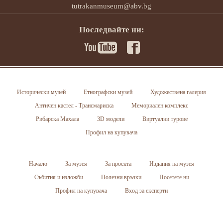
tutrakanmuseum@abv.bg
Последвайте ни:
Исторически музей
Етнографски музей
Художествена галерия
Античен кастел - Трансмариска
Мемориален комплекс
Рибарска Махала
3D модели
Виртуални турове
Профил на купувача
Начало
За музея
За проекта
Издания на музея
Събития и изложби
Полезни връзки
Посетете ни
Профил на купувача
Вход за експерти