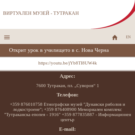
ВИРТУАЛЕН МУЗЕЙ - ТУТРАКАН
EN
Открит урок в училището в с. Нова Черна
https://youtu.be/jYb8TI8UW4k
Адрес:
7600 Тутракан, пл. „Суворов“ 1
Телефон:
+359 876010758 Етнографски музей "Дунавски риболов и
лодкостроене"; +359 876408900 Мемориален комплекс
"Тутраканска епопея - 1916" +359 877835887 - Информационен
център
E-mail: