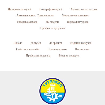
Исторически музей
Етнографски музей
Художествена галерия
Античен кастел - Трансмариска
Мемориален комплекс
Рибарска Махала
3D модели
Виртуални турове
Профил на купувача
Начало
За музея
За проекта
Издания на музея
Събития и изложби
Полезни връзки
Посетете ни
Профил на купувача
Вход за експерти