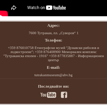
Адрес:
7600 Тутракан, пл. „Суворов“ 1
Телефон:
+359 876010758 Етнографски музей "Дунавски риболов и
лодкостроене"; +359 876408900 Мемориален комплекс
"Тутраканска епопея - 1916" +359 877835887 - Информационен
център
E-mail:
tutrakanmuseum@abv.bg
Последвайте ни: