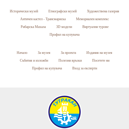
Исторически музей
Етнографски музей
Художествена галерия
Античен кастел - Трансмариска
Мемориален комплекс
Рибарска Махала
3D модели
Виртуални турове
Профил на купувача
Начало
За музея
За проекта
Издания на музея
Събития и изложби
Полезни връзки
Посетете ни
Профил на купувача
Вход за експерти