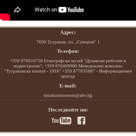
Адрес:
7600 Тутракан, пл. „Суворов“ 1
Телефон:
+359 876010758 Етнографски музей "Дунавски риболов и
лодкостроене"; +359 876408900 Мемориален комплекс
"Тутраканска епопея - 1916" +359 877835887 - Информационен
център
E-mail:
tutrakanmuseum@abv.bg
Последвайте ни: