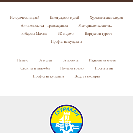
Исторически музей
Етнографски музей
Художествена галерия
Античен кастел - Трансмариска
Мемориален комплекс
Рибарска Махала
3D модели
Виртуални турове
Профил на купувача
Начало
За музея
За проекта
Издания на музея
Събития и изложби
Полезни връзки
Посетете ни
Профил на купувача
Вход за експерти