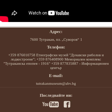
Адрес:
7600 Тутракан, пл. „Суворов“ 1
Телефон:
+359 876010758 Етнографски музей "Дунавски риболов и
лодкостроене"; +359 876408900 Мемориален комплекс
"Тутраканска епопея - 1916" +359 877835887 - Информационен
център
E-mail:
tutrakanmuseum@abv.bg
Последвайте ни: