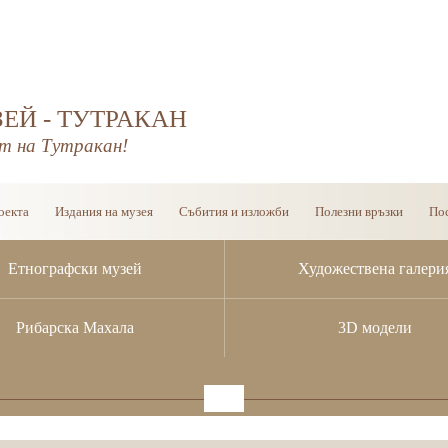
ЕЙ - ТУТРАКАН
т на Тутракан!
оекта
Издания на музея
Събития и изложби
Полезни връзки
Пос
Етнографски музей
Художествена галери
Рибарска Махала
3D модели