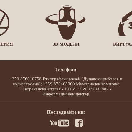
ЛЕРИЯ
3D МОДЕЛИ
ВИРТУА
Телефон:
+359 876010758 Етнографски музей "Дунавски риболов и
лодкостроене"; +359 876408900 Мемориален комплекс
"Тутраканска епопея - 1916" +359 877835887 -
Информационен център
Последвайте ни: