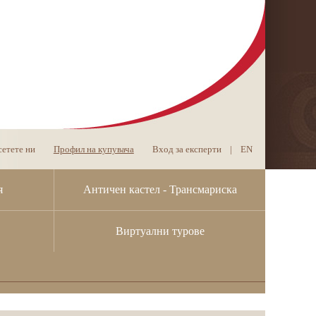
етете ни
Профил на купувача
Вход за експерти
|
EN
я
Античен кастел - Трансмариска
Виртуални турове