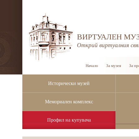
ВИРТУАЛЕН МУЗ
Открий виртуалния свя
Начало
За музея
За пр
Исторически музей
Мемориален комплекс
Профил на купувача