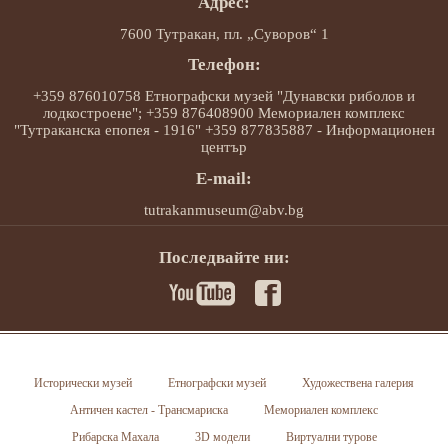
Адрес:
7600 Тутракан, пл. „Суворов“ 1
Телефон:
+359 876010758 Етнографски музей "Дунавски риболов и
лодкостроене"; +359 876408900 Мемориален комплекс
"Тутраканска епопея - 1916" +359 877835887 - Информационен
център
E-mail:
tutrakanmuseum@abv.bg
Последвайте ни:
Исторически музей
Етнографски музей
Художествена галерия
Античен кастел - Трансмариска
Мемориален комплекс
Рибарска Махала
3D модели
Виртуални турове