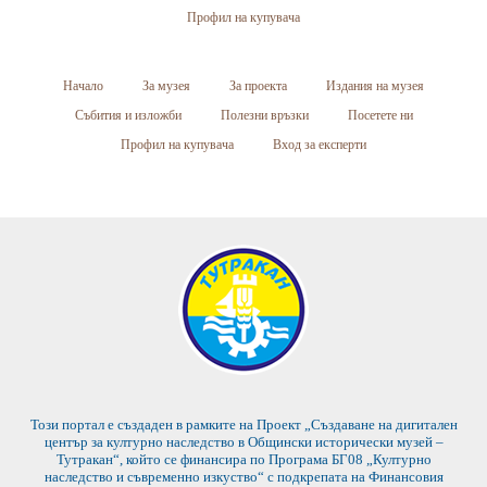
Профил на купувача
Начало
За музея
За проекта
Издания на музея
Събития и изложби
Полезни връзки
Посетете ни
Профил на купувача
Вход за експерти
Този портал е създаден в рамките на Проект „Създаване на дигитален
център за културно наследство в Общински исторически музей –
Тутракан“, който се финансира по Програма БГ08 „Културно
наследство и съвременно изкуство“ с подкрепата на Финансовия