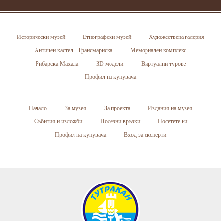
Исторически музей
Етнографски музей
Художествена галерия
Античен кастел - Трансмариска
Мемориален комплекс
Рибарска Махала
3D модели
Виртуални турове
Профил на купувача
Начало
За музея
За проекта
Издания на музея
Събития и изложби
Полезни връзки
Посетете ни
Профил на купувача
Вход за експерти