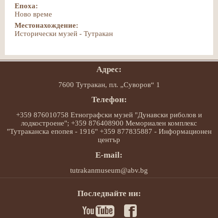
Епоха:
Ново време
Местонахождение:
Исторически музей - Тутракан
Адрес:
7600 Тутракан, пл. „Суворов“ 1
Телефон:
+359 876010758 Етнографски музей "Дунавски риболов и
лодкостроене"; +359 876408900 Мемориален комплекс
"Тутраканска епопея - 1916" +359 877835887 - Информационен
център
E-mail:
tutrakanmuseum@abv.bg
Последвайте ни: