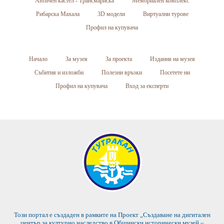
Античен кастел - Трансмариска
Мемориален комплекс
Рибарска Махала
3D модели
Виртуални турове
Профил на купувача
Начало
За музея
За проекта
Издания на музея
Събития и изложби
Полезни връзки
Посетете ни
Профил на купувача
Вход за експерти
Този портал е създаден в рамките на Проект „Създаване на дигитален
център за културно наследство в Общински исторически музей –