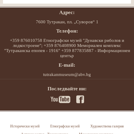
Адрес:
7600 Тутракан, пл. „Суворов“ 1
Телефон:
+359 876010758 Етнографски музей "Дунавски риболов и
лодкостроене"; +359 876408900 Мемориален комплекс
"Тутраканска епопея - 1916" +359 877835887 - Информационен
център
E-mail:
tutrakanmuseum@abv.bg
Последвайте ни:
Исторически музей
Етнографски музей
Художествена галерия