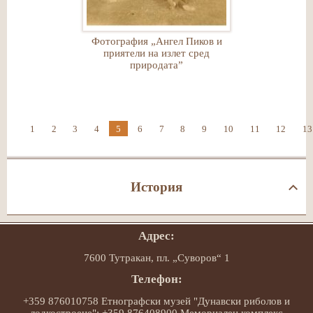
Фотография „Ангел Пиков и
приятели на излет сред
природата”
1
2
3
4
5
6
7
8
9
10
11
12
13
История
Адрес:
7600 Тутракан, пл. „Суворов“ 1
Телефон:
+359 876010758 Етнографски музей "Дунавски риболов и