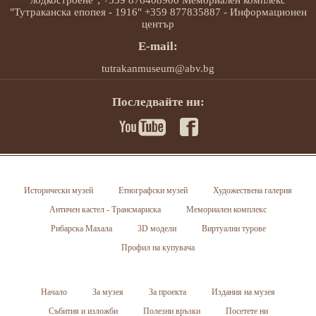
лодкостроене"; +359 876408900 Мемориален комплекс
"Тутраканска епопея - 1916" +359 877835887 - Информационен
център
E-mail:
tutrakanmuseum@abv.bg
Последвайте ни:
Исторически музей
Етнографски музей
Художествена галерия
Античен кастел - Трансмариска
Мемориален комплекс
Рибарска Махала
3D модели
Виртуални турове
Профил на купувача
Начало
За музея
За проекта
Издания на музея
Събития и изложби
Полезни връзки
Посетете ни