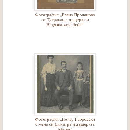
Фотография „Елена Проданова
от Тутракан с дъщеря си
Недялка като бебе”
Фотография „Петър Габровски
с жена си Димитра и дъщерята
Милка”