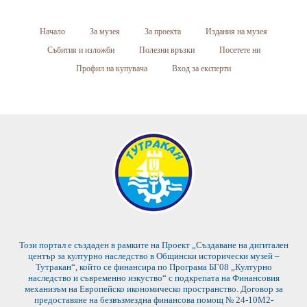
Начало
За музея
За проекта
Издания на музея
Събития и изложби
Полезни връзки
Посетете ни
Профил на купувача
Вход за експерти
Този портал е създаден в рамките на Проект „Създаване на дигитален
център за културно наследство в Общински исторически музей –
Тутракан“, който се финансира по Програма БГ08 „Културно
наследство и съвременно изкуство“ с подкрепата на Финансовия
механизъм на Европейско икономическо пространство. Договор за
предоставяне на безвъзмездна финансова помощ № 24-10М2-