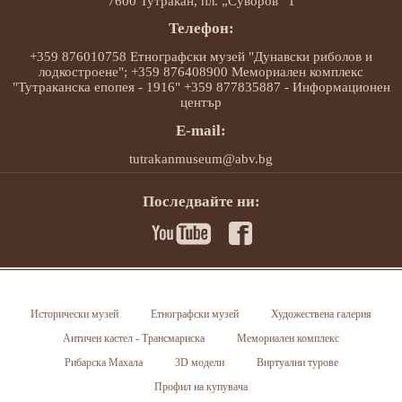
7600 Тутракан, пл. „Суворов“ 1
Телефон:
+359 876010758 Етнографски музей "Дунавски риболов и
лодкостроене"; +359 876408900 Мемориален комплекс
"Тутраканска епопея - 1916" +359 877835887 - Информационен
център
E-mail:
tutrakanmuseum@abv.bg
Последвайте ни:
Исторически музей
Етнографски музей
Художествена галерия
Античен кастел - Трансмариска
Мемориален комплекс
Рибарска Махала
3D модели
Виртуални турове
Профил на купувача