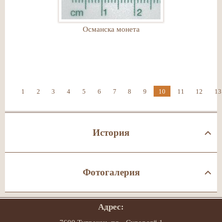
Османска монета
1
2
3
4
5
6
7
8
9
10
11
12
13
История
Фотогалерия
Адрес: