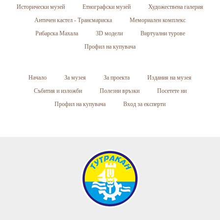
Исторически музей
Етнографски музей
Художествена галерия
Античен кастел - Трансмариска
Мемориален комплекс
Рибарска Махала
3D модели
Виртуални турове
Профил на купувача
Начало
За музея
За проекта
Издания на музея
Събития и изложби
Полезни връзки
Посетете ни
Профил на купувача
Вход за експерти