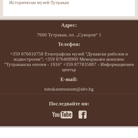
Исторически музей-Тутракан
Адрес:
7600 Тутракан, пл. „Суворов“ 1
Телефон:
+359 876010758 Етнографски музей "Дунавски риболов и
лодкостроене"; +359 876408900 Мемориален комплекс
"Тутраканска епопея - 1916" +359 877835887 - Информационен
център
E-mail:
tutrakanmuseum@abv.bg
Последвайте ни: