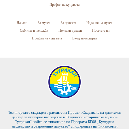
Профил на купувача
Начало
За музея
За проекта
Издания на музея
Събития и изложби
Полезни връзки
Посетете ни
Профил на купувача
Вход за експерти
Този портал е създаден в рамките на Проект „Създаване на дигитален
център за културно наследство в Общински исторически музей –
Тутракан“, който се финансира по Програма БГ08 „Културно
наследство и съвременно изкуство“ с подкрепата на Финансовия