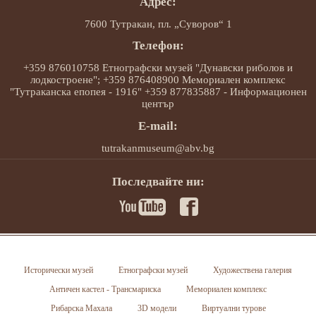
Адрес:
7600 Тутракан, пл. „Суворов“ 1
Телефон:
+359 876010758 Етнографски музей "Дунавски риболов и
лодкостроене"; +359 876408900 Мемориален комплекс
"Тутраканска епопея - 1916" +359 877835887 - Информационен
център
E-mail:
tutrakanmuseum@abv.bg
Последвайте ни:
Исторически музей
Етнографски музей
Художествена галерия
Античен кастел - Трансмариска
Мемориален комплекс
Рибарска Махала
3D модели
Виртуални турове