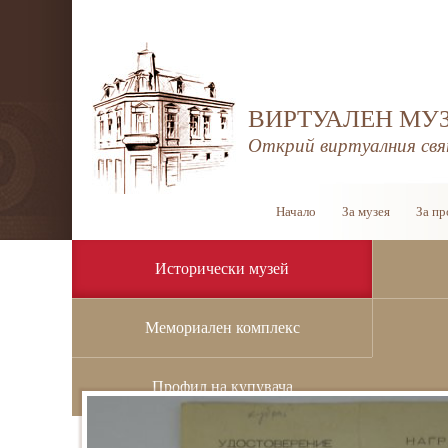
ВИРТУАЛЕН МУЗ
Открий виртуалния свя
Начало
За музея
За пр
Исторически музей
Мемориален комплекс
Начало
/
Исторически музей
/
История
Профил на купувача