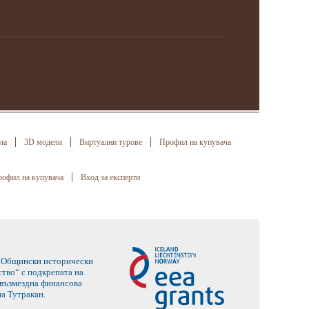
ла
3D модели
Виртуални турове
Профил на купувача
офил на купувача
Вход за експерти
 в Общински исторически
тво“ с подкрепата на
звъзмездна финансова
а Тутракан.