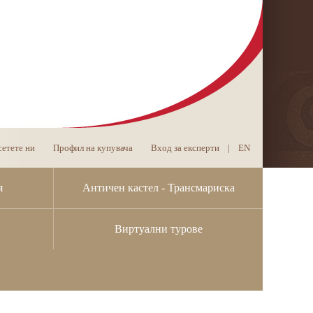
етете ни
Профил на купувача
Вход за експерти
|
EN
я
Античен кастел - Трансмариска
Виртуални турове
ни на Министерството на вътрешните