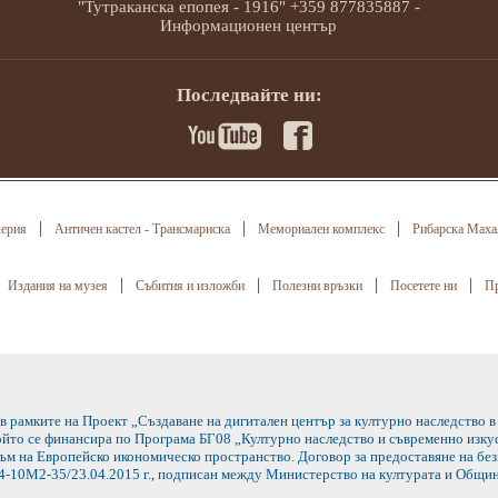
"Тутраканска епопея - 1916" +359 877835887 -
Информационен център
Последвайте ни:
лерия
Античен кастел - Трансмариска
Мемориален комплекс
Рибарска Маха
Издания на музея
Събития и изложби
Полезни връзки
Посетете ни
Пр
 в рамките на Проект „Създаване на дигитален център за културно наследство
който се финансира по Програма БГ08 „Културно наследство и съвременно изкус
м на Европейско икономическо пространство. Договор за предоставяне на бе
-10М2-35/23.04.2015 г., подписан между Министерство на културата и Общин