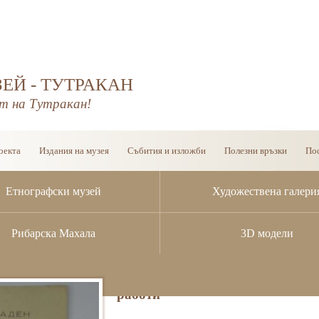
ЕЙ - ТУТРАКАН
т на Тутракан!
оекта
Издания на музея
Събития и изложби
Полезни връзки
Пос
Етнографски музей
Художествена галери
Рибарска Махала
3D модели
Юбилеен медал „25 години орга
работи”