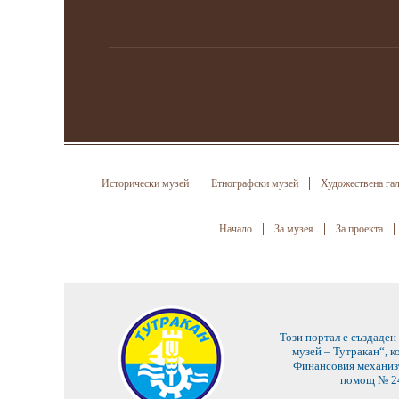
Исторически музей
Етнографски музей
Художествена га
Начало
За музея
За проекта
Този портал е създаден
музей – Тутракан“, 
Финансовия механизъ
помощ № 24