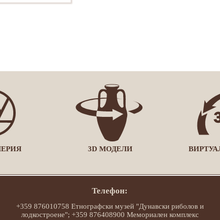
ЛЕРИЯ
3D МОДЕЛИ
ВИРТУА
Телефон:
+359 876010758 Етнографски музей "Дунавски риболов и
лодкостроене"; +359 876408900 Мемориален комплекс