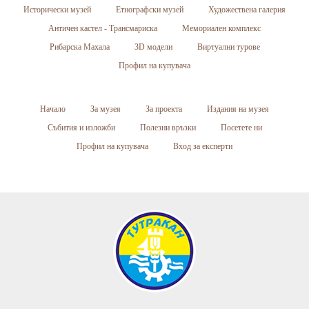
Исторически музей
Етнографски музей
Художествена галерия
Античен кастел - Трансмариска
Мемориален комплекс
Рибарска Махала
3D модели
Виртуални турове
Профил на купувача
Начало
За музея
За проекта
Издания на музея
Събития и изложби
Полезни връзки
Посетете ни
Профил на купувача
Вход за експерти