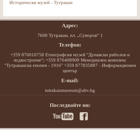
Исторически музей - Тутракан
Адрес:
7600 Тутракан, пл. „Суворов“ 1
Телефон:
+359 876010758 Етнографски музей "Дунавски риболов и
лодкостроене"; +359 876408900 Мемориален комплекс
"Тутраканска епопея - 1916" +359 877835887 - Информационен
център
E-mail:
tutrakanmuseum@abv.bg
Последвайте ни: