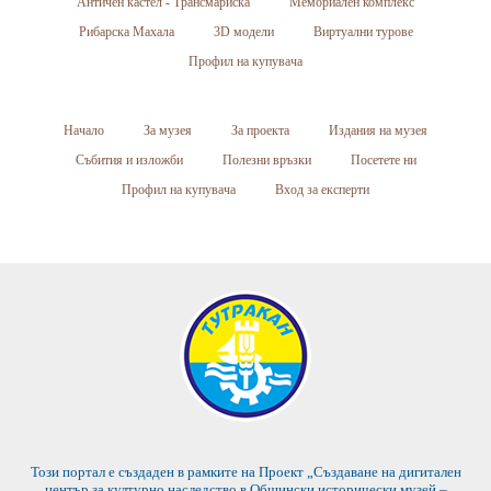
Античен кастел - Трансмариска
Мемориален комплекс
Рибарска Махала
3D модели
Виртуални турове
Профил на купувача
Начало
За музея
За проекта
Издания на музея
Събития и изложби
Полезни връзки
Посетете ни
Профил на купувача
Вход за експерти
Този портал е създаден в рамките на Проект „Създаване на дигитален
център за културно наследство в Общински исторически музей –