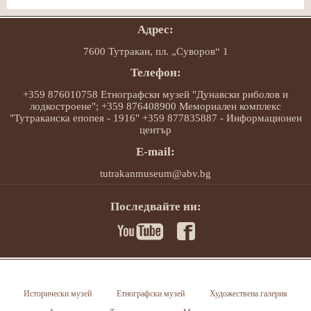
Адрес:
7600 Тутракан, пл. „Суворов“ 1
Телефон:
+359 876010758 Етнографски музей "Дунавски риболов и
лодкостроене"; +359 876408900 Мемориален комплекс
"Тутраканска епопея - 1916" +359 877835887 - Информационен
център
E-mail:
tutrakanmuseum@abv.bg
Последвайте ни:
Исторически музей
Етнографски музей
Художествена галерия