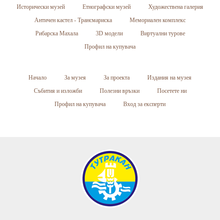
Исторически музей
Етнографски музей
Художествена галерия
Античен кастел - Трансмариска
Мемориален комплекс
Рибарска Махала
3D модели
Виртуални турове
Профил на купувача
Начало
За музея
За проекта
Издания на музея
Събития и изложби
Полезни връзки
Посетете ни
Профил на купувача
Вход за експерти