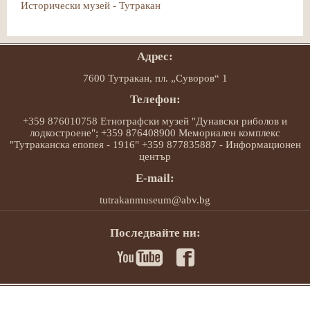
Исторически музей - Тутракан
Адрес:
7600 Тутракан, пл. „Суворов“ 1
Телефон:
+359 876010758 Етнографски музей "Дунавски риболов и
лодкостроене"; +359 876408900 Мемориален комплекс
"Тутраканска епопея - 1916" +359 877835887 - Информационен
център
E-mail:
tutrakanmuseum@abv.bg
Последвайте ни: