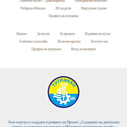
Античен кастел - Трансмариска
Мемориален комплекс
Рибарска Махала
3D модели
Виртуални турове
Профил на купувача
Начало
За музея
За проекта
Издания на музея
Събития и изложби
Полезни връзки
Посетете ни
Профил на купувача
Вход за експерти
Този портал е създаден в рамките на Проект „Създаване на дигитален
център за културно наследство в Общински исторически музей –