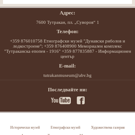
Адрес:
7600 Тутракан, пл. „Суворов“ 1
Телефон:
+359 876010758 Етнографски музей "Дунавски риболов и
лодкостроене"; +359 876408900 Мемориален комплекс
"Тутраканска епопея - 1916" +359 877835887 - Информационен
център
E-mail:
tutrakanmuseum@abv.bg
Последвайте ни:
Исторически музей
Етнографски музей
Художествена галерия