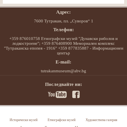
Адрес:
7600 Тутракан, пл. „Суворов“ 1
Телефон:
+359 876010758 Етнографски музей "Дунавски риболов и
лодкостроене"; +359 876408900 Мемориален комплекс
"Тутраканска епопея - 1916" +359 877835887 - Информационен
център
E-mail:
tutrakanmuseum@abv.bg
Последвайте ни:
Исторически музей
Етнографски музей
Художествена галерия