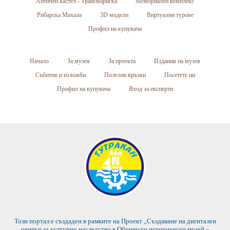
Античен кастел - Трансмариска
Мемориален комплекс
Рибарска Махала
3D модели
Виртуални турове
Профил на купувача
Начало
За музея
За проекта
Издания на музея
Събития и изложби
Полезни връзки
Посетете ни
Профил на купувача
Вход за експерти
Този портал е създаден в рамките на Проект „Създаване на дигитален
център за културно наследство в Общински исторически музей –