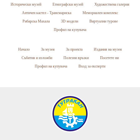
Исторически музей
Етнографски музей
Художествена галерия
Античен кастел - Трансмариска
Мемориален комплекс
Рибарска Махала
3D модели
Виртуални турове
Профил на купувача
Начало
За музея
За проекта
Издания на музея
Събития и изложби
Полезни връзки
Посетете ни
Профил на купувача
Вход за експерти