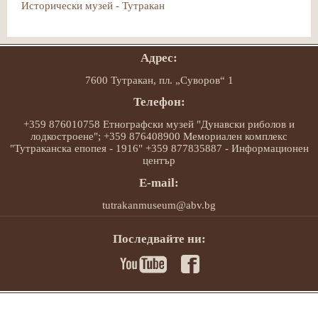
Исторически музей - Тутракан
Адрес:
7600 Тутракан, пл. „Суворов“ 1
Телефон:
+359 876010758 Етнографски музей "Дунавски риболов и
лодкостроене"; +359 876408900 Мемориален комплекс
"Тутраканска епопея - 1916" +359 877835887 - Информационен
център
E-mail:
tutrakanmuseum@abv.bg
Последвайте ни: