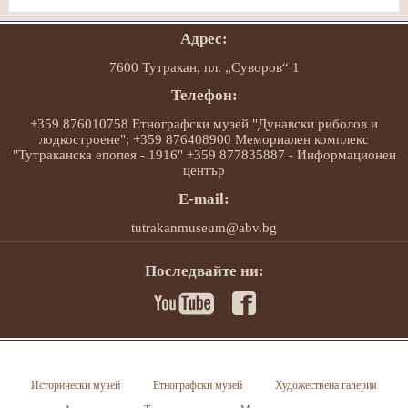
Адрес:
7600 Тутракан, пл. „Суворов“ 1
Телефон:
+359 876010758 Етнографски музей "Дунавски риболов и
лодкостроене"; +359 876408900 Мемориален комплекс
"Тутраканска епопея - 1916" +359 877835887 - Информационен
център
E-mail:
tutrakanmuseum@abv.bg
Последвайте ни:
Исторически музей
Етнографски музей
Художествена галерия