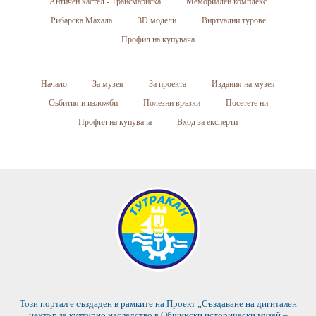
Античен кастел - Трансмариска
Мемориален комплекс
Рибарска Махала
3D модели
Виртуални турове
Профил на купувача
Начало
За музея
За проекта
Издания на музея
Събития и изложби
Полезни връзки
Посетете ни
Профил на купувача
Вход за експерти
Този портал е създаден в рамките на Проект „Създаване на дигитален
център за културно наследство в Общински исторически музей –