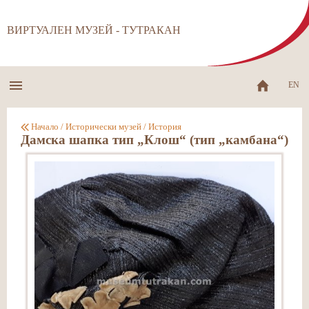
ВИРТУАЛЕН МУЗЕЙ - ТУТРАКАН
EN
Начало
/
Исторически музей
/
История
Дамска шапка тип „Клош“ (тип „камбана“)