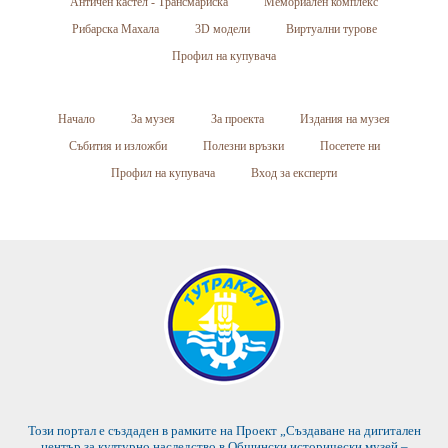
Античен кастел - Трансмариска
Мемориален комплекс
Рибарска Махала
3D модели
Виртуални турове
Профил на купувача
Начало
За музея
За проекта
Издания на музея
Събития и изложби
Полезни връзки
Посетете ни
Профил на купувача
Вход за експерти
Този портал е създаден в рамките на Проект „Създаване на дигитален
център за културно наследство в Общински исторически музей –