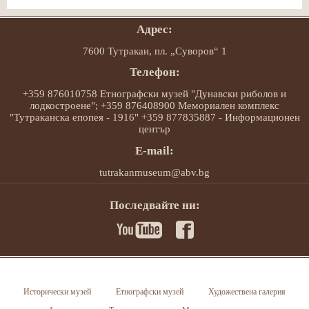
Адрес:
7600 Тутракан, пл. „Суворов“ 1
Телефон:
+359 876010758 Етнографски музей "Дунавски риболов и
лодкостроене"; +359 876408900 Мемориален комплекс
"Тутраканска епопея - 1916" +359 877835887 - Информационен
център
E-mail:
tutrakanmuseum@abv.bg
Последвайте ни:
Исторически музей
Етнографски музей
Художествена галерия