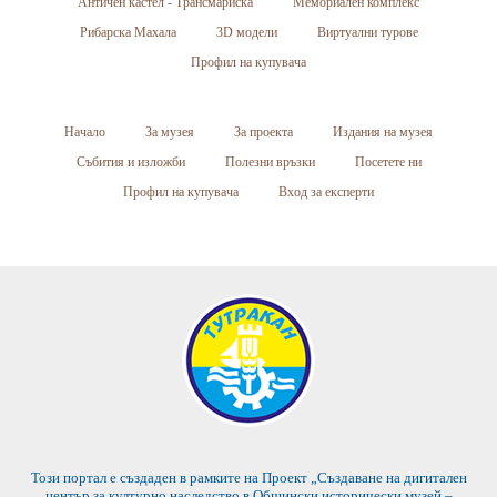
Античен кастел - Трансмариска
Мемориален комплекс
Рибарска Махала
3D модели
Виртуални турове
Профил на купувача
Начало
За музея
За проекта
Издания на музея
Събития и изложби
Полезни връзки
Посетете ни
Профил на купувача
Вход за експерти
Този портал е създаден в рамките на Проект „Създаване на дигитален
център за културно наследство в Общински исторически музей –