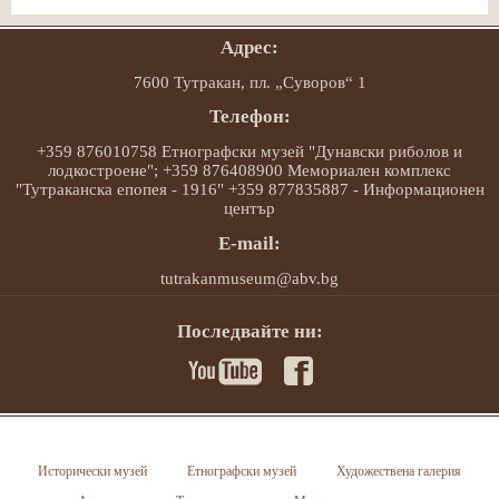
Адрес:
7600 Тутракан, пл. „Суворов“ 1
Телефон:
+359 876010758 Етнографски музей "Дунавски риболов и
лодкостроене"; +359 876408900 Мемориален комплекс
"Тутраканска епопея - 1916" +359 877835887 - Информационен
център
E-mail:
tutrakanmuseum@abv.bg
Последвайте ни:
Исторически музей
Етнографски музей
Художествена галерия