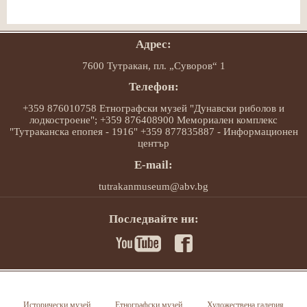
Адрес:
7600 Тутракан, пл. „Суворов“ 1
Телефон:
+359 876010758 Етнографски музей "Дунавски риболов и
лодкостроене"; +359 876408900 Мемориален комплекс
"Тутраканска епопея - 1916" +359 877835887 - Информационен
център
E-mail:
tutrakanmuseum@abv.bg
Последвайте ни:
Исторически музей
Етнографски музей
Художествена галерия