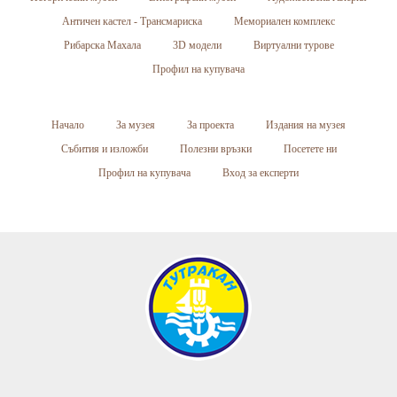
Античен кастел - Трансмариска
Мемориален комплекс
Рибарска Махала
3D модели
Виртуални турове
Профил на купувача
Начало
За музея
За проекта
Издания на музея
Събития и изложби
Полезни връзки
Посетете ни
Профил на купувача
Вход за експерти