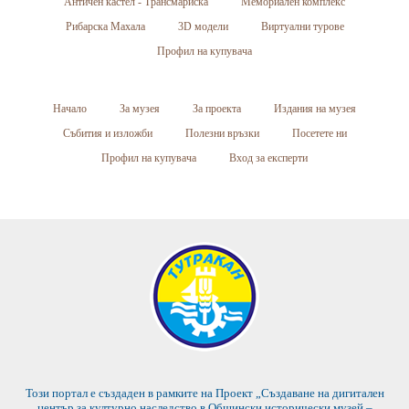
Античен кастел - Трансмариска
Мемориален комплекс
Рибарска Махала
3D модели
Виртуални турове
Профил на купувача
Начало
За музея
За проекта
Издания на музея
Събития и изложби
Полезни връзки
Посетете ни
Профил на купувача
Вход за експерти
Този портал е създаден в рамките на Проект „Създаване на дигитален
център за културно наследство в Общински исторически музей –