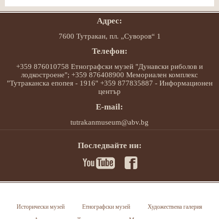
Адрес:
7600 Тутракан, пл. „Суворов“ 1
Телефон:
+359 876010758 Етнографски музей "Дунавски риболов и
лодкостроене"; +359 876408900 Мемориален комплекс
"Тутраканска епопея - 1916" +359 877835887 - Информационен
център
E-mail:
tutrakanmuseum@abv.bg
Последвайте ни:
Исторически музей
Етнографски музей
Художествена галерия