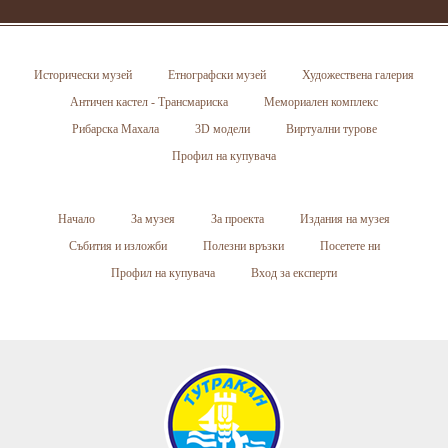
Исторически музей
Етнографски музей
Художествена галерия
Античен кастел - Трансмариска
Мемориален комплекс
Рибарска Махала
3D модели
Виртуални турове
Профил на купувача
Начало
За музея
За проекта
Издания на музея
Събития и изложби
Полезни връзки
Посетете ни
Профил на купувача
Вход за експерти