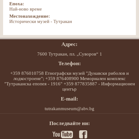
Епоха:
Най-ново време
Местонахождение:
Исторически музей - Тутракан
Адрес:
7600 Тутракан, пл. „Суворов“ 1
Телефон:
+359 876010758 Етнографски музей "Дунавски риболов и
лодкостроене"; +359 876408900 Мемориален комплекс
"Тутраканска епопея - 1916" +359 877835887 - Информационен
център
E-mail:
tutrakanmuseum@abv.bg
Последвайте ни: