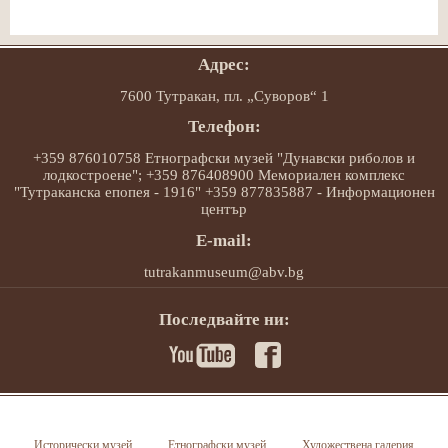
Адрес:
7600 Тутракан, пл. „Суворов“ 1
Телефон:
+359 876010758 Етнографски музей "Дунавски риболов и
лодкостроене"; +359 876408900 Мемориален комплекс
"Тутраканска епопея - 1916" +359 877835887 - Информационен
център
E-mail:
tutrakanmuseum@abv.bg
Последвайте ни:
Исторически музей
Етнографски музей
Художествена галерия