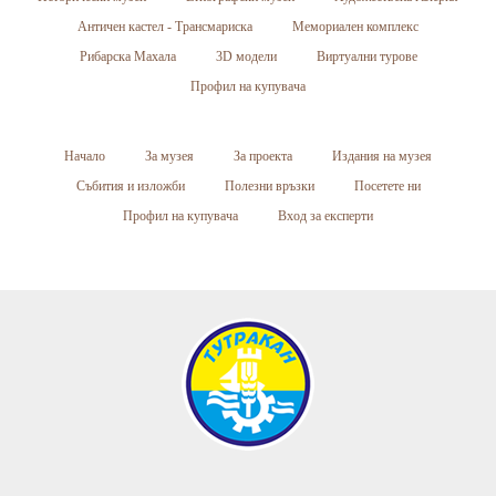
Античен кастел - Трансмариска
Мемориален комплекс
Рибарска Махала
3D модели
Виртуални турове
Профил на купувача
Начало
За музея
За проекта
Издания на музея
Събития и изложби
Полезни връзки
Посетете ни
Профил на купувача
Вход за експерти