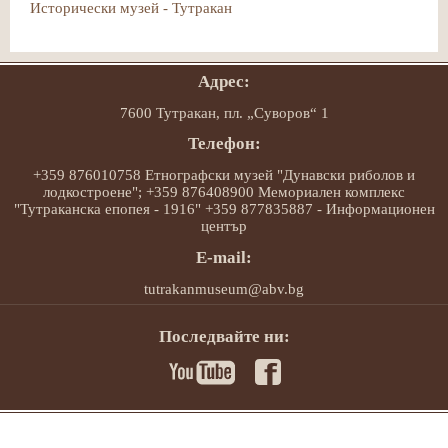
Исторически музей - Тутракан
Адрес:
7600 Тутракан, пл. „Суворов“ 1
Телефон:
+359 876010758 Етнографски музей "Дунавски риболов и
лодкостроене"; +359 876408900 Мемориален комплекс
"Тутраканска епопея - 1916" +359 877835887 - Информационен
център
E-mail:
tutrakanmuseum@abv.bg
Последвайте ни: