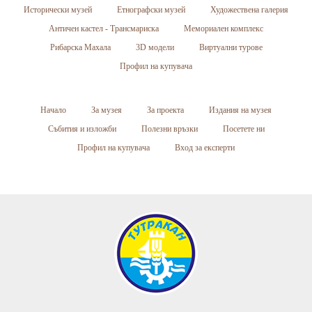
Исторически музей
Етнографски музей
Художествена галерия
Античен кастел - Трансмариска
Мемориален комплекс
Рибарска Махала
3D модели
Виртуални турове
Профил на купувача
Начало
За музея
За проекта
Издания на музея
Събития и изложби
Полезни връзки
Посетете ни
Профил на купувача
Вход за експерти