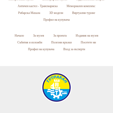
Античен кастел - Трансмариска
Мемориален комплекс
Рибарска Махала
3D модели
Виртуални турове
Профил на купувача
Начало
За музея
За проекта
Издания на музея
Събития и изложби
Полезни връзки
Посетете ни
Профил на купувача
Вход за експерти