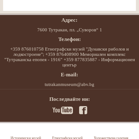
Адрес:
7600 Тутракан, пл. „Суворов“ 1
Телефон:
+359 876010758 Етнографски музей "Дунавски риболов и
лодкостроене"; +359 876408900 Мемориален комплекс
"Тутраканска епопея - 1916" +359 877835887 - Информационен
център
E-mail:
tutrakanmuseum@abv.bg
Последвайте ни:
Исторически музей
Етнографски музей
Художествена галерия