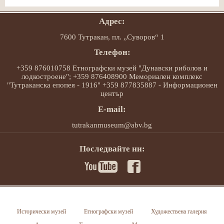
Адрес:
7600 Тутракан, пл. „Суворов“ 1
Телефон:
+359 876010758 Етнографски музей "Дунавски риболов и
лодкостроене"; +359 876408900 Мемориален комплекс
"Тутраканска епопея - 1916" +359 877835887 - Информационен
център
E-mail:
tutrakanmuseum@abv.bg
Последвайте ни:
Исторически музей
Етнографски музей
Художествена галерия