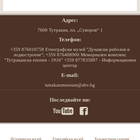
Адрес:
7600 Тутракан, пл. „Суворов“ 1
Телефон:
+359 876010758 Етнографски музей "Дунавски риболов и
лодкостроене"; +359 876408900 Мемориален комплекс
"Тутраканска епопея - 1916" +359 877835887 - Информационен
център
E-mail:
tutrakanmuseum@abv.bg
Последвайте ни:
Исторически музей
Етнографски музей
Художествена галерия