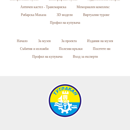
Античен кастел - Трансмариска
Мемориален комплекс
Рибарска Махала
3D модели
Виртуални турове
Профил на купувача
Начало
За музея
За проекта
Издания на музея
Събития и изложби
Полезни връзки
Посетете ни
Профил на купувача
Вход за експерти