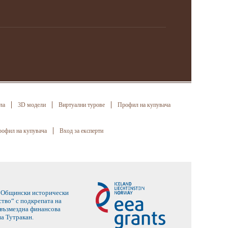
ла
3D модели
Виртуални турове
Профил на купувача
офил на купувача
Вход за експерти
 в Общински исторически
тво“ с подкрепата на
звъзмездна финансова
а Тутракан.