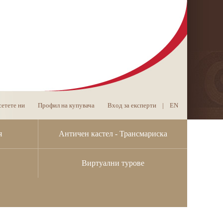
етете ни
Профил на купувача
Вход за експерти
|
EN
я
Античен кастел - Трансмариска
Виртуални турове