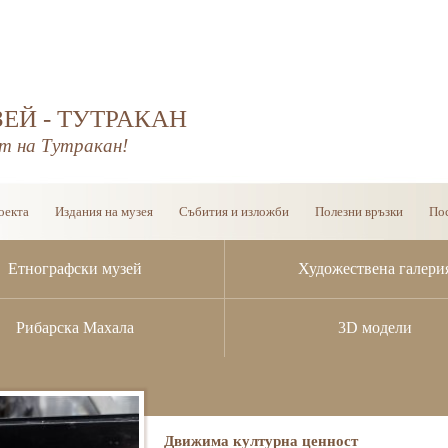
ЕЙ - ТУТРАКАН
т на Тутракан!
оекта
Издания на музея
Събития и изложби
Полезни връзки
Пос
Етнографски музей
Художествена галери
Рибарска Махала
3D модели
Радиокасетофон „ВЕФ 260-2”
Движима културна ценност