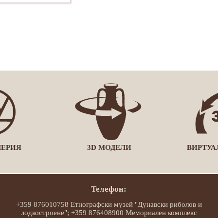
ЛЕРИЯ
3D МОДЕЛИ
ВИРТУА
Телефон:
+359 876010758 Етнографски музей "Дунавски риболов и
лодкостроене"; +359 876408900 Мемориален комплекс