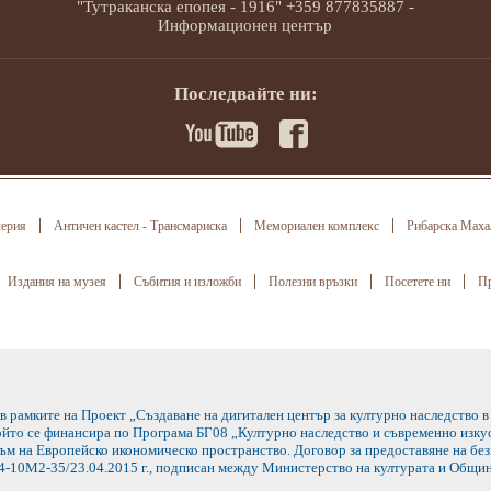
"Тутраканска епопея - 1916" +359 877835887 -
Информационен център
Последвайте ни:
лерия
Античен кастел - Трансмариска
Мемориален комплекс
Рибарска Маха
Издания на музея
Събития и изложби
Полезни връзки
Посетете ни
Пр
 в рамките на Проект „Създаване на дигитален център за културно наследство
който се финансира по Програма БГ08 „Културно наследство и съвременно изкус
м на Европейско икономическо пространство. Договор за предоставяне на бе
-10М2-35/23.04.2015 г., подписан между Министерство на културата и Общин