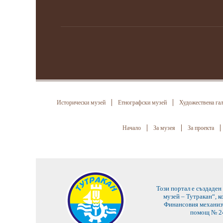
Исторически музей
Етнографски музей
Художествена га
Начало
За музея
За проекта
Този портал е създаден
музей – Тутракан“, 
Финансовия механизъ
помощ № 24