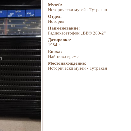
Музей:
Исторически музей - Тутракан
Отдел:
История
Наименование:
Радиокасетофон „ВЕФ 260-2”
Датировка:
1984 г.
Епоха:
Най-ново време
Местонахождение:
Исторически музей - Тутракан