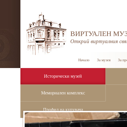
ВИРТУАЛЕН МУЗ
Открий виртуалния свя
Начало
За музея
За пр
Исторически музей
Мемориален комплекс
Начало
/
Исторически музей
/
История
Профил на купувача