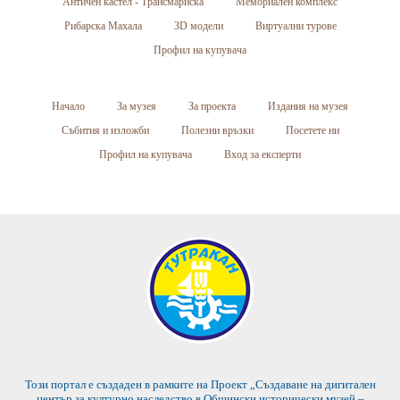
Античен кастел - Трансмариска
Мемориален комплекс
Рибарска Махала
3D модели
Виртуални турове
Профил на купувача
Начало
За музея
За проекта
Издания на музея
Събития и изложби
Полезни връзки
Посетете ни
Профил на купувача
Вход за експерти
Този портал е създаден в рамките на Проект „Създаване на дигитален
център за културно наследство в Общински исторически музей –