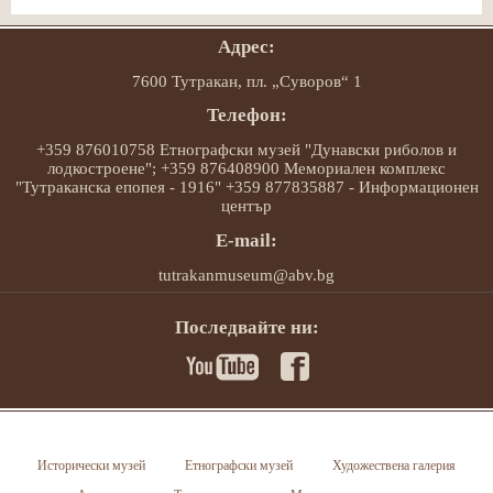
Адрес:
7600 Тутракан, пл. „Суворов“ 1
Телефон:
+359 876010758 Етнографски музей "Дунавски риболов и
лодкостроене"; +359 876408900 Мемориален комплекс
"Тутраканска епопея - 1916" +359 877835887 - Информационен
център
E-mail:
tutrakanmuseum@abv.bg
Последвайте ни:
Исторически музей
Етнографски музей
Художествена галерия