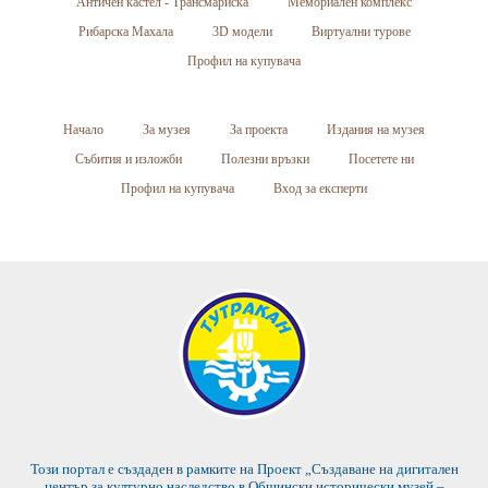
Античен кастел - Трансмариска
Мемориален комплекс
Рибарска Махала
3D модели
Виртуални турове
Профил на купувача
Начало
За музея
За проекта
Издания на музея
Събития и изложби
Полезни връзки
Посетете ни
Профил на купувача
Вход за експерти
Този портал е създаден в рамките на Проект „Създаване на дигитален
център за културно наследство в Общински исторически музей –