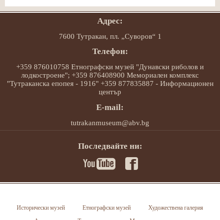
Адрес:
7600 Тутракан, пл. „Суворов“ 1
Телефон:
+359 876010758 Етнографски музей "Дунавски риболов и
лодкостроене"; +359 876408900 Мемориален комплекс
"Тутраканска епопея - 1916" +359 877835887 - Информационен
център
E-mail:
tutrakanmuseum@abv.bg
Последвайте ни:
Исторически музей
Етнографски музей
Художествена галерия