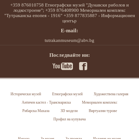
+359 876010758 Етнографски музей "Дунавски риболов и
лодкостроене"; +359 876408900 Мемориален комплекс
"Тутраканска епопея - 1916" +359 877835887 - Информационен
център
E-mail:
tutrakanmuseum@abv.bg
Последвайте ни:
Исторически музей
Етнографски музей
Художествена галерия
Античен кастел - Трансмариска
Мемориален комплекс
Рибарска Махала
3D модели
Виртуални турове
Профил на купувача
Начало
За музея
За проекта
Издания на музея