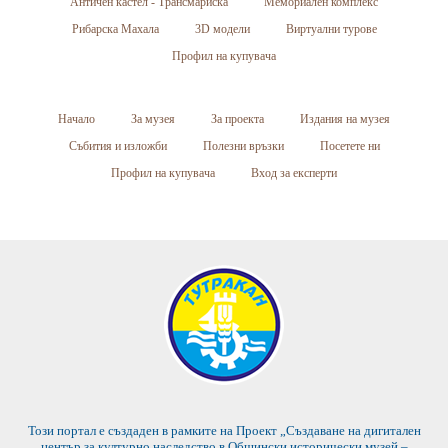
Античен кастел - Трансмариска
Мемориален комплекс
Рибарска Махала
3D модели
Виртуални турове
Профил на купувача
Начало
За музея
За проекта
Издания на музея
Събития и изложби
Полезни връзки
Посетете ни
Профил на купувача
Вход за експерти
Този портал е създаден в рамките на Проект „Създаване на дигитален
център за културно наследство в Общински исторически музей –