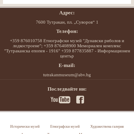
Адрес:
7600 Тутракан, пл. „Суворов“ 1
Телефон:
+359 876010758 Етнографски музей "Дунавски риболов и
лодкостроене"; +359 876408900 Мемориален комплекс
"Тутраканска епопея - 1916" +359 877835887 - Информационен
център
E-mail:
tutrakanmuseum@abv.bg
Последвайте ни:
Исторически музей
Етнографски музей
Художествена галерия