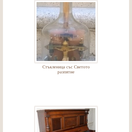
Стъкленица със Светото
разпятие