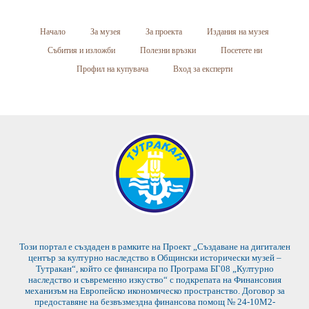
Начало
За музея
За проекта
Издания на музея
Събития и изложби
Полезни връзки
Посетете ни
Профил на купувача
Вход за експерти
Този портал е създаден в рамките на Проект „Създаване на дигитален
център за културно наследство в Общински исторически музей –
Тутракан“, който се финансира по Програма БГ08 „Културно
наследство и съвременно изкуство“ с подкрепата на Финансовия
механизъм на Европейско икономическо пространство. Договор за
предоставяне на безвъзмездна финансова помощ № 24-10М2-