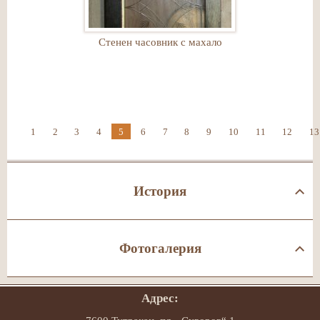
Стенен часовник с махало
1
2
3
4
5
6
7
8
9
10
11
12
13
История
Фотогалерия
Адрес: