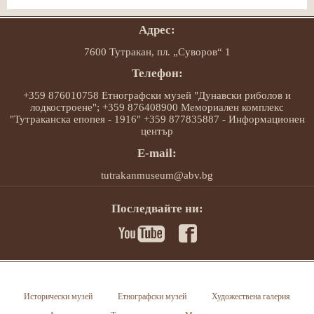
Адрес:
7600 Тутракан, пл. „Суворов“ 1
Телефон:
+359 876010758 Етнографски музей "Дунавски риболов и
лодкостроене"; +359 876408900 Мемориален комплекс
"Тутраканска епопея - 1916" +359 877835887 - Информационен
център
E-mail:
tutrakanmuseum@abv.bg
Последвайте ни:
Исторически музей
Етнографски музей
Художествена галерия