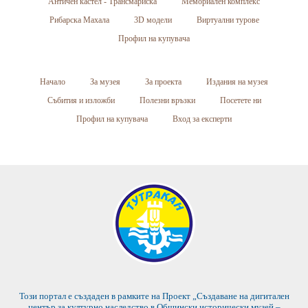
Античен кастел - Трансмариска
Мемориален комплекс
Рибарска Махала
3D модели
Виртуални турове
Профил на купувача
Начало
За музея
За проекта
Издания на музея
Събития и изложби
Полезни връзки
Посетете ни
Профил на купувача
Вход за експерти
Този портал е създаден в рамките на Проект „Създаване на дигитален
център за културно наследство в Общински исторически музей –