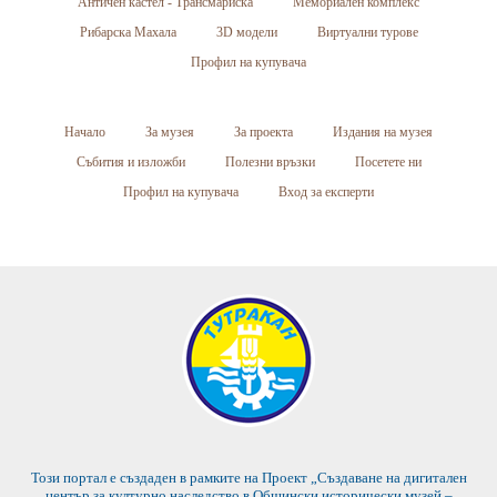
Античен кастел - Трансмариска
Мемориален комплекс
Рибарска Махала
3D модели
Виртуални турове
Профил на купувача
Начало
За музея
За проекта
Издания на музея
Събития и изложби
Полезни връзки
Посетете ни
Профил на купувача
Вход за експерти
Този портал е създаден в рамките на Проект „Създаване на дигитален
център за културно наследство в Общински исторически музей –