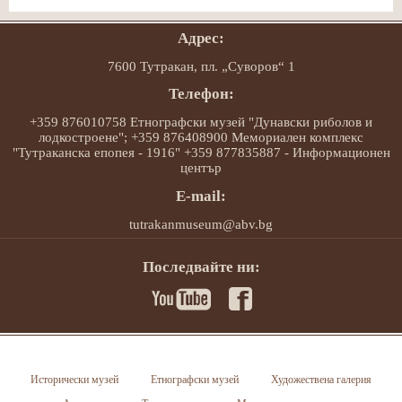
Адрес:
7600 Тутракан, пл. „Суворов“ 1
Телефон:
+359 876010758 Етнографски музей "Дунавски риболов и
лодкостроене"; +359 876408900 Мемориален комплекс
"Тутраканска епопея - 1916" +359 877835887 - Информационен
център
E-mail:
tutrakanmuseum@abv.bg
Последвайте ни:
Исторически музей
Етнографски музей
Художествена галерия