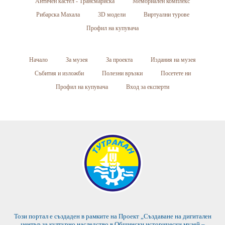
Античен кастел - Трансмариска
Мемориален комплекс
Рибарска Махала
3D модели
Виртуални турове
Профил на купувача
Начало
За музея
За проекта
Издания на музея
Събития и изложби
Полезни връзки
Посетете ни
Профил на купувача
Вход за експерти
Този портал е създаден в рамките на Проект „Създаване на дигитален
център за културно наследство в Общински исторически музей –