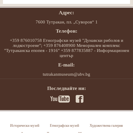
Адрес:
7600 Тутракан, пл. „Суворов“ 1
Телефон:
+359 876010758 Етнографски музей "Дунавски риболов и
лодкостроене"; +359 876408900 Мемориален комплекс
"Тутраканска епопея - 1916" +359 877835887 - Информационен
център
E-mail:
tutrakanmuseum@abv.bg
Последвайте ни:
Исторически музей
Етнографски музей
Художествена галерия