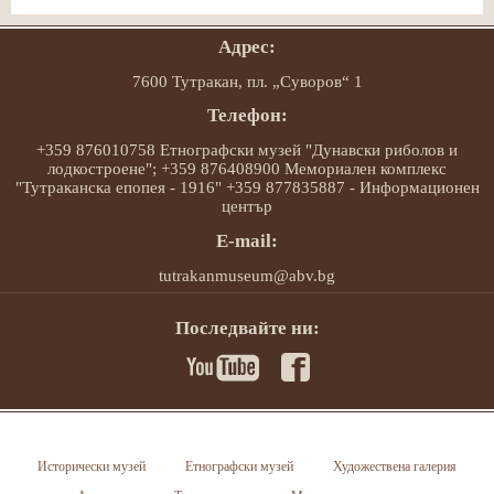
Адрес:
7600 Тутракан, пл. „Суворов“ 1
Телефон:
+359 876010758 Етнографски музей "Дунавски риболов и
лодкостроене"; +359 876408900 Мемориален комплекс
"Тутраканска епопея - 1916" +359 877835887 - Информационен
център
E-mail:
tutrakanmuseum@abv.bg
Последвайте ни:
Исторически музей
Етнографски музей
Художествена галерия