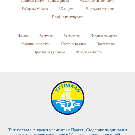
Античен кастел - Трансмариска
Мемориален комплекс
Рибарска Махала
3D модели
Виртуални турове
Профил на купувача
Начало
За музея
За проекта
Издания на музея
Събития и изложби
Полезни връзки
Посетете ни
Профил на купувача
Вход за експерти
Този портал е създаден в рамките на Проект „Създаване на дигитален
център за културно наследство в Общински исторически музей –