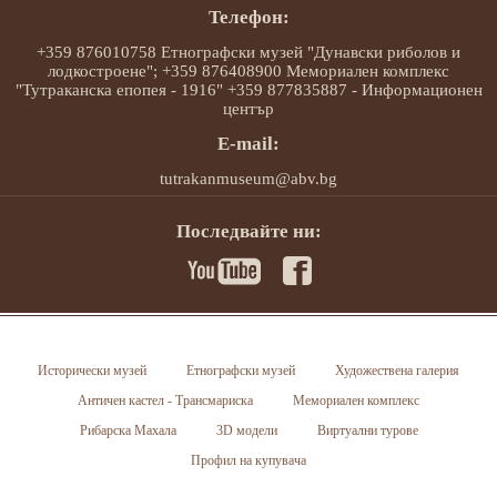
Телефон:
+359 876010758 Етнографски музей "Дунавски риболов и
лодкостроене"; +359 876408900 Мемориален комплекс
"Тутраканска епопея - 1916" +359 877835887 - Информационен
център
E-mail:
tutrakanmuseum@abv.bg
Последвайте ни:
Исторически музей
Етнографски музей
Художествена галерия
Античен кастел - Трансмариска
Мемориален комплекс
Рибарска Махала
3D модели
Виртуални турове
Профил на купувача