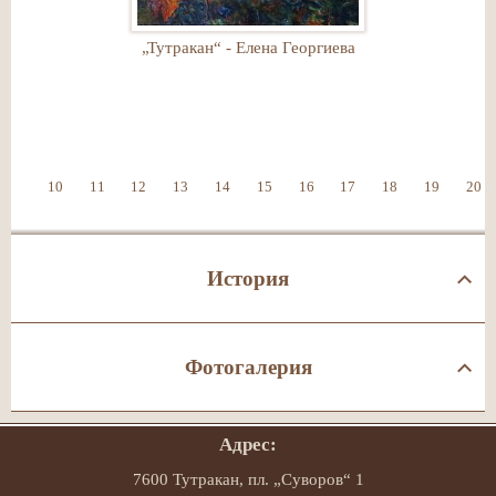
„Тутракан“ - Елена Георгиева
10
11
12
13
14
15
16
17
18
19
20
История
Фотогалерия
Адрес:
7600 Тутракан, пл. „Суворов“ 1