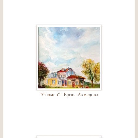
"Спомен" - Ергюл Ахмедова