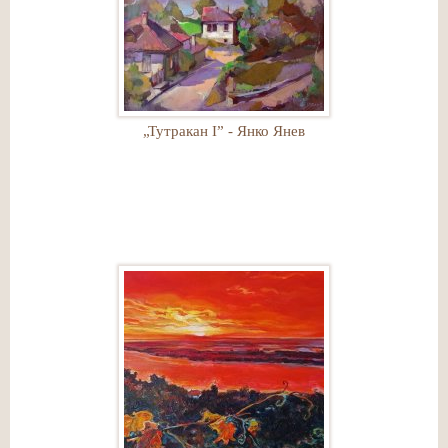
„Тутракан I” - Янко Янев