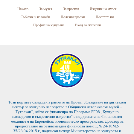
Начало
За музея
За проекта
Издания на музея
Събития и изложби
Полезни връзки
Посетете ни
Профил на купувача
Вход за експерти
Този портал е създаден в рамките на Проект „Създаване на дигитален
център за културно наследство в Общински исторически музей –
Тутракан“, който се финансира по Програма БГ08 „Културно
наследство и съвременно изкуство“ с подкрепата на Финансовия
механизъм на Европейско икономическо пространство. Договор за
предоставяне на безвъзмездна финансова помощ № 24-10М2-
35/23.04.2015 г., подписан между Министерство на културата и