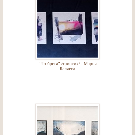
"По брега" /триптих/ - Мария
Белчева